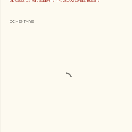
Ubicació:
Carrer Acadèmia, 44, 25002 Lérida, España
COMENTARIS